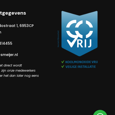
tgegevens
dostraat 1, 6953CP
n
414455
smeijer.nl
t direct wordt
zijn onze medewerkers
er het dan later nog eens