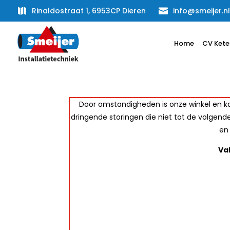
Rinaldostraat 1, 6953CP Dieren
info@smeijer.nl


Home
CV Kete
Door omstandigheden is onze winkel en ka
dringende storingen die niet tot de volgend
en 
Va