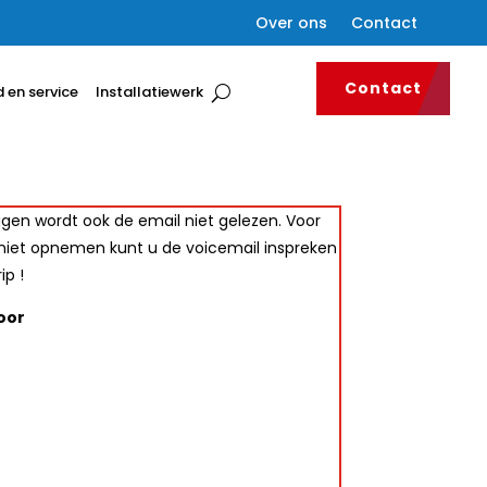
Over ons
Contact
Contact
 en service
Installatiewerk
gen wordt ook de email niet gelezen. Voor
j niet opnemen kunt u de voicemail inspreken
ip !
oor