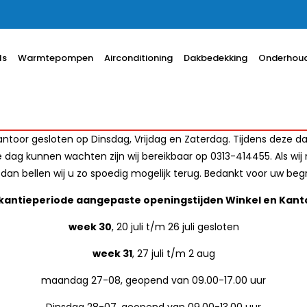
ls
Warmtepompen
Airconditioning
Dakbedekking
Onderhoud
ntoor gesloten op Dinsdag, Vrijdag en Zaterdag. Tijdens deze da
e dag kunnen wachten zijn wij bereikbaar op 0313-414455. Als wi
dan bellen wij u zo spoedig mogelijk terug. Bedankt voor uw begr
kantieperiode aangepaste openingstijden Winkel en Kant
week 30
, 20 juli t/m 26 juli gesloten
week 31
, 27 juli t/m 2 aug
maandag 27-08, geopend van 09.00-17.00 uur
Dinsdag 28-07, geopend van 09.00-13.00 uur