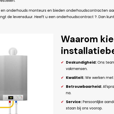
estellen.
t en onderhouds monteurs en bieden onderhoudscontracten aan.
lengt de levensduur. Heeft u een onderhoudscontract ?. Dan kun
Waarom kie
installatieb
Deskundigheid:
Ons team 
vakmensen.
Kwaliteit:
We werken met d
Betrouwbaarheid:
Afspra
na.
Service:
Persoonlijke aand
staan bij ons voorop.