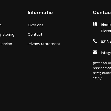
Informatie
Contac

Rinal
n
Over ons
Diere
j storing
Contact

0313 
Service
Privacy Statement

info@
(wanneer nie
opgenomen 
bezet, probe
s.v.p.)